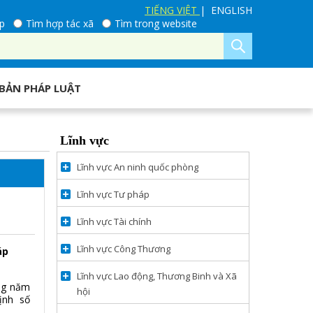
TIẾNG VIỆT
| ENGLISH
p
Tìm hợp tác xã
Tìm trong website
BẢN PHÁP LUẬT
Lĩnh vực
Lĩnh vực An ninh quốc phòng
Lĩnh vực Tư pháp
Lĩnh vực Tài chính
Lĩnh vực Công Thương
áp
Lĩnh vực Lao động, Thương Binh và Xã
̣ng năm
hội
ịnh số