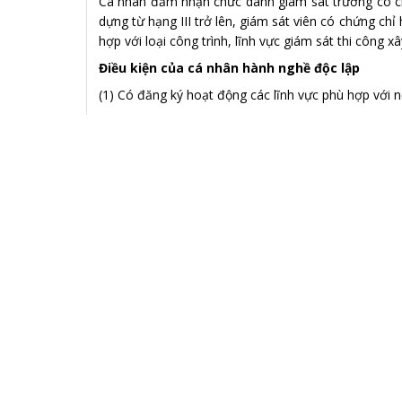
Cá nhân đảm nhận chức danh giám sát trưởng có ch
dựng từ hạng III trở lên, giám sát viên có chứng ch
hợp với loại công trình, lĩnh vực giám sát thi công 
Điều kiện của cá nhân hành nghề độc lập
(1) Có đăng ký hoạt động các lĩnh vực phù hợp với 
(2) Có chứng chỉ hành nghề và năng lực phù hợp với 
* Điều kiện cấp chứng chỉ hành nghề:
(i) Có đủ năng lực hành vi dân sự theo quy định của
phép lao động tại Việt Nam đối với người nước 
ngoài.
(ii) Có trình độ chuyên môn được đào tạo, thời gi
hợp với nội dung đề nghị cấp chứng chỉ hành nghề
- Hạng I: Có trình độ đại học thuộc chuyên ngành p
công việc phù hợp với nội dung đề nghị cấp chứng c
- Hạng II: Có trình độ đại học thuộc chuyên ngành 
công việc phù hợp với nội dung đề nghị cấp chứng c
- Hạng III: Có trình độ chuyên môn phù hợp, có thờ