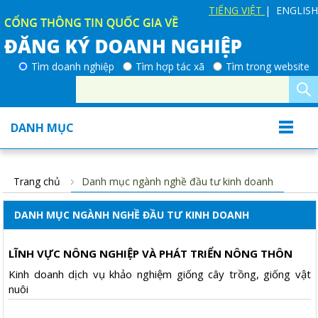
TIẾNG VIỆT
| ENGLISH
Tìm doanh nghiệp
Tìm hợp tác xã
Tìm trong website
DANH MỤC
Trang chủ
Danh mục ngành nghề đầu tư kinh doanh
DANH MỤC NGÀNH NGHỀ ĐẦU TƯ KINH DOANH
LĨNH VỰC NÔNG NGHIỆP VÀ PHÁT TRIỂN NÔNG THÔN
Kinh doanh dịch vụ khảo nghiệm giống cây trồng, giống vật
nuôi