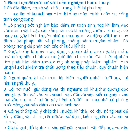
1. Điều kiện đối với cơ sở kiểm nghiệm thuốc thú y
1.Có địa điểm, cơ sở vật chất, trang thiết bị phù hợp;
*
Địa điểm phải tách biệt đảm bảo an toàn với khu dân cư, công
trình công cộng.
*
Có phòng xét nghiệm bảo đảm an toàn sinh học khi làm việc
với vi sinh vật hoặc các sản phẩm có khả năng chứa vi sinh vật có
nguy cơ gây bệnh truyền nhiễm cho người và động vật theo quy
định của pháp luật về phòng, chống bệnh truyền nhiễm. Có
phòng riêng để phân tích các chỉ tiêu lý hóa
.
*
Được trang bị máy móc, dụng cụ bảo đảm cho việc lấy mẫu,
phân tích, hiệu chỉnh và xử lý dữ liệu chính xác. Các thiết bị phân
tích phải bảo đảm theo đúng phương pháp kiểm nghi
ệ
m,
đ
áp
ứng yêu cầu kiểm
tr
a chất lượng theo tiêu chuẩn, quy chuẩn hiện
hành
2. Người quản lý hoặc trực tiếp kiểm nghiệm phải có Chứng chỉ
hành nghề thú y.
3
.
Có nơi nuôi giữ động vật thí nghiệm; có khu thử cường độc
riêng biệt đối với vắc xin, vi sinh vật; đối với việc kiểm nghiệm các
loại vắc x
i
n có tác nhân gây bệnh có độc lực cao phải có phòng
nuôi động vật bảo đảm an toàn sinh học
4
. Có hệ thống xử lý chất thải, nước, khí thải; có khu riêng biệt để
xử lý động vật thí nghiệm được sử dụng kiểm nghiệm vắc xin, vi
sinh vật.
5
. Có tủ l
ạ
nh, tủ lạnh âm sâu giữ giống vi sinh vật để phục vụ việc