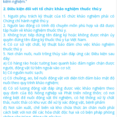
kiểm nghiệm.”
2. Điều kiện đối với tổ chức khảo nghiệm thuốc thú y
1. Người phụ trách kỹ thuật của tổ chức khảo nghiệm phải có
Chứng chỉ hành nghề thú y.
2. Người lao động có trình độ chuyên môn phù hợp và đã được
tập huấn về khảo nghiệm thuốc thú y.
3. Không trực tiếp đứng tên đăng ký hoặc không được nhận ủy
quyền đứng tên đăng ký thuốc thú y tại Việt Nam.
4. Có cơ sở vật chất, kỹ thuật bảo đảm cho việc khảo nghiệm
thuốc thú y
5.
Nơi chăn nuôi, nuôi trồng thủy sản đ
á
p ứng các Điều kiện sau
đây:
a)
Có hàng rào hoặc tường bao quanh bảo đảm ngăn chặn được
người, động vật từ bên ngoài vào cơ sở;
b)
Có nguồn nước sạch;
c
) Có chuồng, ao, bể nuôi động vật với diện tích đảm bảo mật độ
nuôi theo quy trình khảo nghiệm;
d
) Có số lượng động vật đáp ứng được việc khảo nghiệm theo
quy định của Bộ Nông nghiệp và Phát triển nông thôn; có nơi
riêng biệt đ
ể
nuôi động vật thí nghiệm, có hệ thống xử lý chất
thải, nước thải có khu vực để xử lý xác động vật, bệnh phẩm
đ)
Nơi sản xuất, chế biến và kho chứa thức ăn chăn nuôi phải
cách biệt với nơi để các hóa chất độc hại và có biện pháp phòng
chống côn trùng, động vật gây hại;