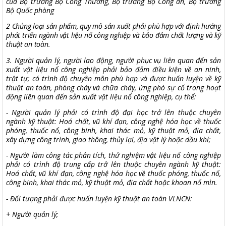
của Bộ trưởng Bộ Công Thương, Bộ trưởng Bộ Công an, Bộ trưởng
Bộ Quốc phòng
2 Chủng loại sản phẩm, quy mô sản xuất phải phù hợp với định hướng
phát triển ngành vật liệu nổ công nghiệp và bảo đảm chất lượng và kỹ
thuật an toàn.
3. Người quản lý, người lao động, người phục vụ liên quan đến sản
xuất vật liệu nổ công nghiệp phải bảo đảm điều kiện về an ninh,
trật tự; có trình độ chuyên môn phù hợp và được huấn luyện về kỹ
thuật an toàn, phòng cháy và chữa cháy, ứng phó sự cố trong hoạt
động liên quan đến sản xuất vật liệu nổ công nghiệp, cụ thể:
- Người quản lý phải có trình độ đại học trở lên thuộc chuyên
ngành kỹ thuật: Hoá chất, vũ khí đạn, công nghệ hóa học về thuốc
phóng, thuốc nổ, công binh, khai thác mỏ, kỹ thuật mỏ, địa chất,
xây dựng công trình, giao thông, thủy lợi, địa vật lý hoặc dầu khí;
- Người làm công tác phân tích, thử nghiệm vật liệu nổ công nghiệp
phải có trình độ trung cấp trở lên thuộc chuyên ngành kỹ thuật:
Hoá chất, vũ khí đạn, công nghệ hóa học về thuốc phóng, thuốc nổ,
công binh, khai thác mỏ, kỹ thuật mỏ, địa chất hoặc khoan nổ mìn
.
- Đối tượng phải được huấn luyện kỹ thuật an toàn VLNCN:
+
N
gười quản lý
;