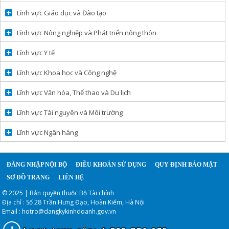
Lĩnh vực Giáo dục và Đào tạo
Lĩnh vực Nông nghiệp và Phát triển nông thôn
Lĩnh vực Y tế
Lĩnh vực Khoa học và Công nghệ
Lĩnh vực Văn hóa, Thể thao và Du lịch
Lĩnh vực Tài nguyên và Môi trường
Lĩnh vực Ngân hàng
ĐĂNG NHẬP NỘI BỘ
ĐIỀU KHOẢN SỬ DỤNG
QUY ĐỊNH BẢO MẬT
SƠ ĐỒ TRANG
LIÊN HỆ
© 2025 | Bản quyền thuộc Bộ Tài chính
Địa chỉ : Số 28 Trần Hưng Đạo, Hoàn Kiếm, Hà Nội
Email :
hotro@dangkykinhdoanh.gov.vn