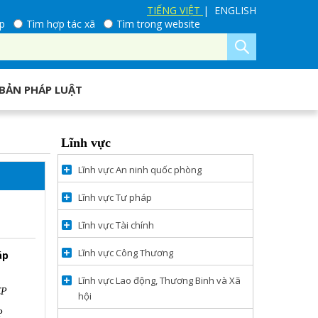
TIẾNG VIỆT
| ENGLISH
p
Tìm hợp tác xã
Tìm trong website
BẢN PHÁP LUẬT
Lĩnh vực
Lĩnh vực An ninh quốc phòng
Lĩnh vực Tư pháp
Lĩnh vực Tài chính
Lĩnh vực Công Thương
áp
Lĩnh vực Lao động, Thương Binh và Xã
CP
hội
P