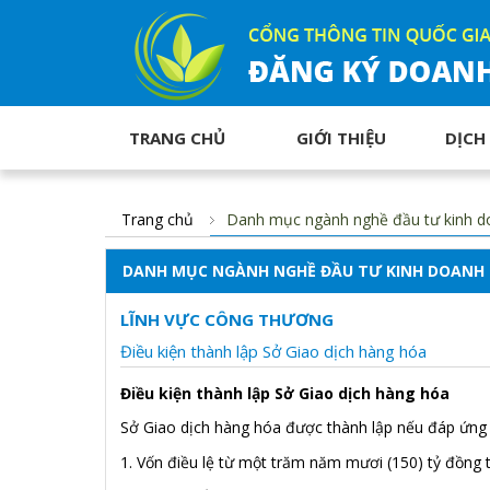
TRANG CHỦ
GIỚI THIỆU
DỊCH
Trang chủ
Danh mục ngành nghề đầu tư kinh d
DANH MỤC NGÀNH NGHỀ ĐẦU TƯ KINH DOANH
LĨNH VỰC CÔNG THƯƠNG
Điều kiện thành lập Sở Giao dịch hàng hóa
Điều kiện thành lập
Sở Giao dịch hàng hóa
Sở Giao dịch hàng hóa được thành lập nếu đáp ứng 
1. Vốn điều lệ từ một trăm năm mươi (150) tỷ đồng t