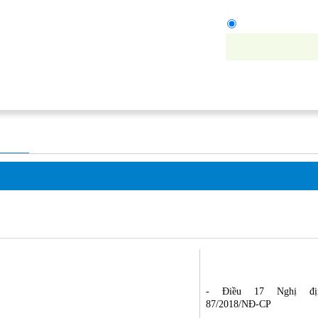
Tìm doanh nghiệ
 VỤ CÔNG
HỖ TRỢ
TIN TỨC
VĂN 
oanh
nhập khẩu khí
t, nhập khẩu khí
Văn bản quy phạm ph
luật
iển Việt Nam được cơ quan có thẩm quyền
- Điều 17 Nghị đị
87/2018/NĐ-CP
ền phê duyệt.