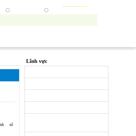
TIẾNG VIỆT
| ENGLISH
p
Tìm hợp tác xã
Tìm trong website
BẢN PHÁP LUẬT
Lĩnh vực
Lĩnh vực An ninh quốc phòng
Lĩnh vực Tư pháp
Lĩnh vực Tài chính
Lĩnh vực Công Thương
áp
Lĩnh vực Lao động, Thương Binh và Xã
nh số
hội