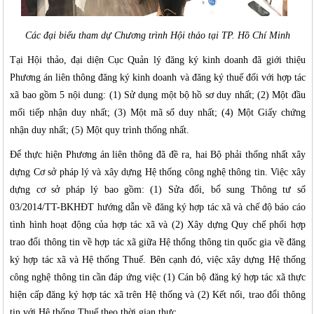
Các đại biểu tham dự Chương trình Hội thảo tại TP. Hồ Chí Minh
Tại Hội thảo, đại diện Cục Quản lý đăng ký kinh doanh đã giới thiệu
Phương án liên thông đăng ký kinh doanh và đăng ký thuế đối với hợp tác
xã bao gồm 5 nội dung: (1) Sử dụng một bộ hồ sơ duy nhất; (2) Một đầu
mối tiếp nhận duy nhất; (3) Một mã số duy nhất; (4) Một Giấy chứng
nhận duy nhất; (5) Một quy trình thống nhất.
Để thực hiện Phương án liên thông đã đề ra, hai Bộ phải thống nhất xây
dựng Cơ sở pháp lý và xây dựng Hệ thống công nghệ thông tin. Việc xây
dựng cơ sở pháp lý bao gồm: (1) Sửa đổi, bổ sung Thông tư số
03/2014/TT-BKHĐT hướng dẫn về đăng ký hợp tác xã và chế độ báo cáo
tình hình hoạt động của hợp tác xã và (2) Xây dựng Quy chế phối hợp
trao đổi thông tin về hợp tác xã giữa Hệ thống thông tin quốc gia về đăng
ký hợp tác xã và Hệ thống Thuế. Bên cạnh đó, việc xây dựng Hệ thống
công nghệ thông tin cần đáp ứng việc (1) Cán bộ đăng ký hợp tác xã thực
hiện cấp đăng ký hợp tác xã trên Hệ thống và (2) Kết nối, trao đổi thông
tin với Hệ thống Thuế theo thời gian thực.