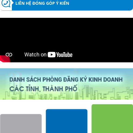
LIÊN HỆ ĐÓNG GÓP Ý KIẾN