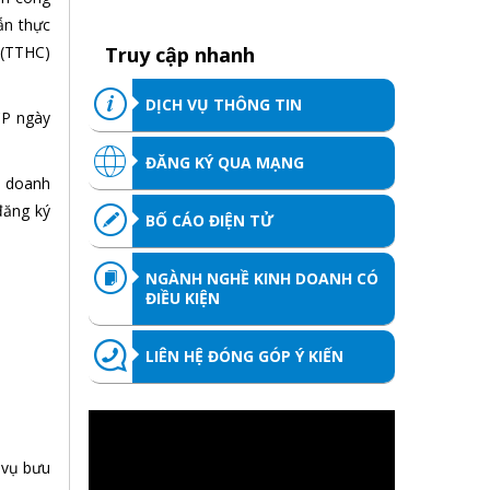
ẫn thực
 (TTHC)
Truy cập nhanh
DỊCH VỤ THÔNG TIN
CP ngày
ĐĂNG KÝ QUA MẠNG
a doanh
đăng ký
BỐ CÁO ĐIỆN TỬ
NGÀNH NGHỀ KINH DOANH CÓ
ĐIỀU KIỆN
LIÊN HỆ ĐÓNG GÓP Ý KIẾN
 vụ bưu