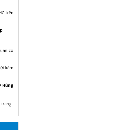
HC trên
ệp
quan có
gửi kèm
y Hùng
 trang