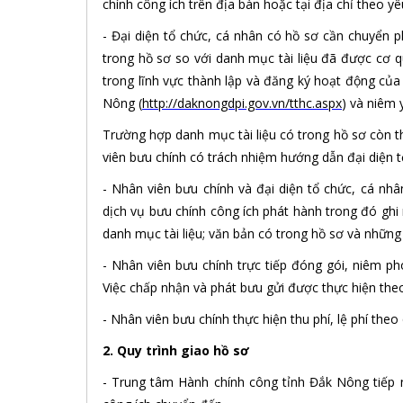
chính công ích trên địa bàn hoặc tại địa chỉ theo y
- Đại diện tổ chức, cá nhân có hồ sơ cần chuyển p
trong hồ sơ so với danh mục tài liệu đã được cơ 
trong lĩnh vực thành lập và đăng ký hoạt động củ
Nông
(
http://daknongdpi.gov.vn/tthc.aspx
)
và niêm 
Trường hợp danh mục tài liệu có trong hồ sơ còn th
viên bưu chính có trách nhiệm hướng dẫn đại diện 
- Nhân viên bưu chính và đại diện tổ chức, cá n
dịch vụ bưu chính công ích phát hành trong đó ghi 
danh mục tài liệu; văn bản có trong hồ sơ và những 
- Nhân viên bưu chính trực tiếp đóng gói, niêm p
Việc chấp nhận và phát bưu gửi được thực hiện theo
- Nhân viên bưu chính thực hiện thu phí, lệ phí theo 
2. Quy trình giao hồ sơ
- Trung tâm Hành chính công tỉnh Đắk Nông tiếp n