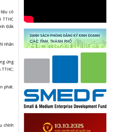
liệu có
về TTHC
ỉnh Đắk
hì nhân
ung ứng
ên TTHC;
n phát.
u chính