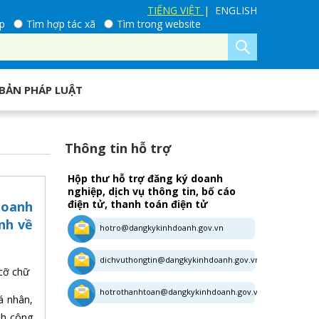
TIẾNG VIỆT
| ENGLISH
p
Tìm hợp tác xã
Tìm trong website
BẢN PHÁP LUẬT
Thông tin hỗ trợ
Hộp thư hỗ trợ đăng ký doanh
nghiệp, dịch vụ thông tin, bố cáo
điện tử, thanh toán điện tử
doanh
nh về
hotro@dangkykinhdoanh.gov.vn
dichvuthongtin@dangkykinhdoanh.gov.vn
cỡ chữ
hotrothanhtoan@dangkykinhdoanh.gov.vn
á nhân,
nh công