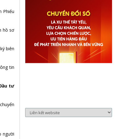
n Phiếu
n hồ sơ
ký biên
ông tin
 Đầu tư
 chuyển
o người