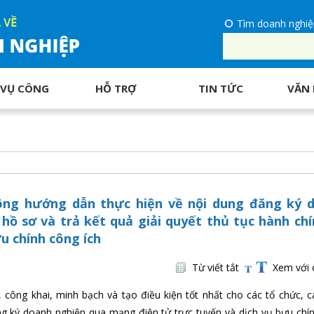
Tìm doanh nghiệ
 VỤ CÔNG
HỖ TRỢ
TIN TỨC
VĂN 
ông hướng dẫn thực hiện về nội dung đăng ký 
hồ sơ và trả kết quả giải quyết thủ tục hành chí
u chính công ích
Từ viết tắt
Xem với 
công khai, minh bạch và tạo điều kiện tốt nhất cho các tổ chức, c
ăng ký doanh nghiệp qua mạng điện tử trực tuyến và dịch vụ bưu chí