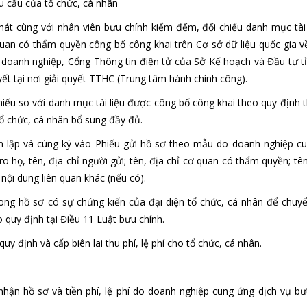
êu cầu của tổ chức, cá nhân
hát cùng với nhân viên bưu chính kiểm đếm, đối chiếu danh mục tài 
quan có thẩm quyền công bố công khai trên Cơ sở dữ liệu quốc gia 
a doanh nghiệp, Cổng Thông tin điện tử của Sở Kế hoạch và Đầu tư t
yết tại nơi giải quyết TTHC (Trung tâm hành chính công).
iếu so với danh mục tài liệu được công bố công khai theo quy định t
tổ chức, cá nhân bổ sung đầy đủ.
hân lập và cùng ký vào Phiếu gửi hồ sơ theo mẫu do doanh nghiệp c
rõ họ, tên, địa chỉ người gửi; tên, địa chỉ cơ quan có thẩm quyền; t
nội dung liên quan khác (nếu có).
hong hồ sơ có sự chứng kiến của đại diện tổ chức, cá nhân để chuyể
 quy định tại Điều 11 Luật bưu chính.
quy định và cấp biên lai thu phí, lệ phí cho tổ chức, cá nhân.
hận hồ sơ và tiền phí, lệ phí do doanh nghiệp cung ứng dịch vụ bư