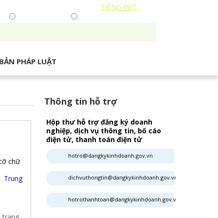
TIẾNG VIỆT
| ENGLISH
p
Tìm hợp tác xã
Tìm trong website
BẢN PHÁP LUẬT
Thông tin hỗ trợ
Hộp thư hỗ trợ đăng ký doanh
nghiệp, dịch vụ thông tin, bố cáo
điện tử, thanh toán điện tử
hotro@dangkykinhdoanh.gov.vn
cỡ chữ
 Trung
dichvuthongtin@dangkykinhdoanh.gov.vn
ể
hotrothanhtoan@dangkykinhdoanh.gov.vn
 trang