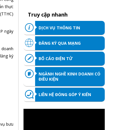
ẫn thực
 (TTHC)
Truy cập nhanh
DỊCH VỤ THÔNG TIN
CP ngày
ĐĂNG KÝ QUA MẠNG
a doanh
đăng ký
BỐ CÁO ĐIỆN TỬ
NGÀNH NGHỀ KINH DOANH CÓ
ĐIỀU KIỆN
LIÊN HỆ ĐÓNG GÓP Ý KIẾN
 vụ bưu