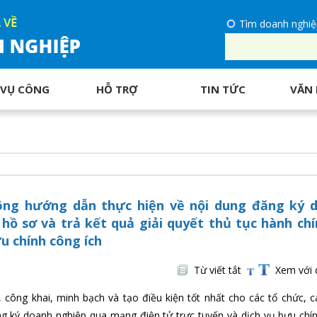
Tìm doanh nghiệ
 VỤ CÔNG
HỖ TRỢ
TIN TỨC
VĂN 
ông hướng dẫn thực hiện về nội dung đăng ký 
hồ sơ và trả kết quả giải quyết thủ tục hành chí
u chính công ích
Từ viết tắt
Xem với 
công khai, minh bạch và tạo điều kiện tốt nhất cho các tổ chức, c
ăng ký doanh nghiệp qua mạng điện tử trực tuyến và dịch vụ bưu chí