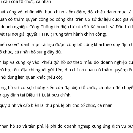
êu cầu của tổ chức, cá nhân
hát cùng với nhân viên bưu chính kiểm đếm, đối chiếu danh mục tài 
quan có thẩm quyền công bố công khai trên Cơ sở dữ liệu quốc gia 
a doanh nghiệp, Cổng Thông tin điện tử của Sở Kế hoạch và Đầu tư t
yết tại nơi giải quyết TTHC (Trung tâm hành chính công).
iếu so với danh mục tài liệu được công bố công khai theo quy định t
tổ chức, cá nhân bổ sung đầy đủ.
hân lập và cùng ký vào Phiếu gửi hồ sơ theo mẫu do doanh nghiệp c
rõ họ, tên, địa chỉ người gửi; tên, địa chỉ cơ quan có thẩm quyền; t
nội dung liên quan khác (nếu có).
hong hồ sơ có sự chứng kiến của đại diện tổ chức, cá nhân để chuyể
 quy định tại Điều 11 Luật bưu chính.
quy định và cấp biên lai thu phí, lệ phí cho tổ chức, cá nhân.
hận hồ sơ và tiền phí, lệ phí do doanh nghiệp cung ứng dịch vụ bư