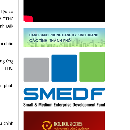
liệu có
về TTHC
ỉnh Đắk
hì nhân
ung ứng
ên TTHC;
n phát.
u chính