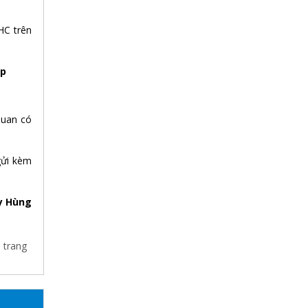
HC trên
ệp
quan có
gửi kèm
y Hùng
 trang