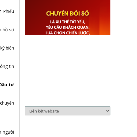
n Phiếu
n hồ sơ
ký biên
ông tin
 Đầu tư
 chuyển
o người