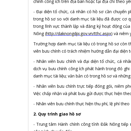
chính công ích trên địa bàn hoặc tại địa chỉ theo y
- Đại diện tổ chức, cá nhân có hồ sơ cần chuyển p
trong hồ sơ so với danh mục tài liệu đã được cơ 
trong lĩnh vực thành lập và đăng ký hoạt động củ
Nông
(
http://daknongdpi.gov.vn/tthc.aspx
)
và niêm 
Trường hợp danh mục tài liệu có trong hồ sơ còn th
viên bưu chính có trách nhiệm hướng dẫn đại diện 
- Nhân viên bưu chính và đại diện tổ chức, cá n
dịch vụ bưu chính công ích phát hành trong đó ghi 
danh mục tài liệu; văn bản có trong hồ sơ và những 
- Nhân viên bưu chính trực tiếp đóng gói, niêm p
Việc chấp nhận và phát bưu gửi được thực hiện theo
- Nhân viên bưu chính thực hiện thu phí, lệ phí theo 
2. Quy trình giao hồ sơ
- Trung tâm Hành chính công tỉnh Đắk Nông tiếp n