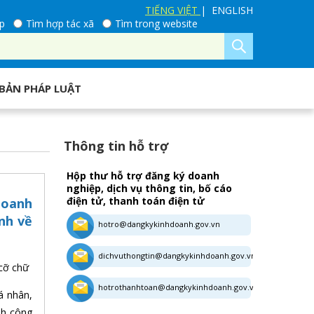
TIẾNG VIỆT
| ENGLISH
p
Tìm hợp tác xã
Tìm trong website
BẢN PHÁP LUẬT
Thông tin hỗ trợ
Hộp thư hỗ trợ đăng ký doanh
nghiệp, dịch vụ thông tin, bố cáo
điện tử, thanh toán điện tử
doanh
nh về
hotro@dangkykinhdoanh.gov.vn
dichvuthongtin@dangkykinhdoanh.gov.vn
cỡ chữ
hotrothanhtoan@dangkykinhdoanh.gov.vn
á nhân,
nh công