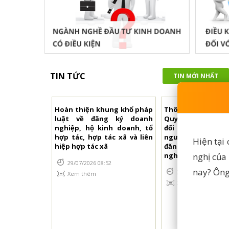
TIN TỨC
TIN MỚI NHẤT
iệc ngắt kết
Hoàn thiện khung khổ pháp
Thông báo về việc 
ng thông tin
luật về đăng ký doanh
Quy trình xác thự
ăng ký doanh
nghiệp, hộ kinh doanh, tổ
đối với người n
c xã, hộ kinh
hợp tác, hợp tác xã và liên
người ủy quyền 
Hiện tại
hiệp hợp tác xã
đăng ký thành l
nghị của
nghiệp
0
29/07/2026 08:52
nay? Ông
21/07/2026 17:34
Xem thêm
Xem thêm