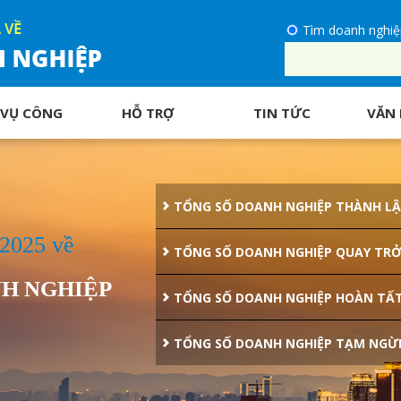
Tìm doanh nghiệ
 VỤ CÔNG
HỖ TRỢ
TIN TỨC
VĂN 
TỔNG SỐ DOANH NGHIỆP THÀNH LẬ
/2025 về
TỔNG SỐ DOANH NGHIỆP QUAY TRỞ
H NGHIỆP
TỔNG SỐ DOANH NGHIỆP HOÀN TẤT
TỔNG SỐ DOANH NGHIỆP TẠM NGỪ