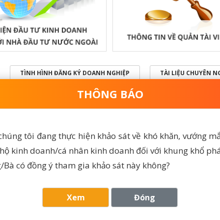
TÌNH HÌNH ĐĂNG KÝ DOANH NGHIỆP
TÀI LIỆU CHUYÊN 
THÔNG BÁO
triển khai
Xây dựng Dự thảo Nghị định
Thông báo về việc n
c điện tử
thay thế Nghị định số
nối đến Hệ thống th
ộp hồ sơ,
92/2024/NĐ-CP ngày 18 tháng
quốc gia về đăng ký
nộp hồ sơ
7 năm 2024 của Chính phủ về
nghiệp, hợp tác xã, 
 chúng tôi đang thực hiện khảo sát về khó khăn, vướng mắ
ập doanh
đăng ký tổ hợp tác, hợp tác
doanh
 hộ kinh doanh/cá nhân kinh doanh đối với khung khổ phá
xã, liên hiệp hợp tác xã
30/07/2026 08:00
/Bà có đồng ý tham gia khảo sát này không?
15/07/2026 08:25
Xem thêm
Xem thêm
Xem
Đóng