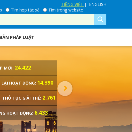
TIẾNG VIỆT
| ENGLISH
p
Tìm hợp tác xã
Tìm trong website
BẢN PHÁP LUẬT
24.422
P MỚI:
14.390
 LẠI HOẠT ĐỘNG:
2.761
 THỦ TỤC GIẢI THỂ:
6.433
NG HOẠT ĐỘNG: