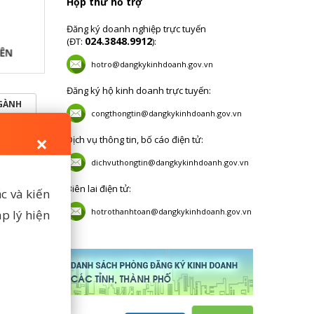
Hộp thư hỗ trợ
Đăng ký doanh nghiệp trực tuyến
024.3848.9912
(ĐT:
):
hotro@dangkykinhdoanh.gov.vn
Đăng ký hộ kinh doanh trực tuyến:
NGÀNH
congthongtin@dangkykinhdoanh.gov.vn
×
Dịch vụ thông tin, bố cáo điện tử:
gắt kết
ông tin
dichvuthongtin@dangkykinhdoanh.gov.vn
 doanh
hộ kinh
Biên lai điện tử:
c và kiến
hotrothanhtoan@dangkykinhdoanh.gov.vn
p lý hiện