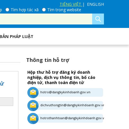
TIẾNG VIỆT
| ENGLISH
p
Tìm hợp tác xã
Tìm trong website
BẢN PHÁP LUẬT
Thông tin hỗ trợ
Hộp thư hỗ trợ đăng ký doanh
nghiệp, dịch vụ thông tin, bố cáo
điện tử, thanh toán điện tử
tử
hotro@dangkykinhdoanh.gov.vn
dichvuthongtin@dangkykinhdoanh.gov.vn
hotrothanhtoan@dangkykinhdoanh.gov.vn