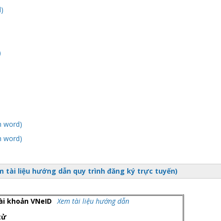
)
)
n word)
n word)
 tài liệu hướng dẫn quy trình đăng ký trực tuyến)
tài khoản VNeID
Xem tài liệu hướng dẫn
 tử